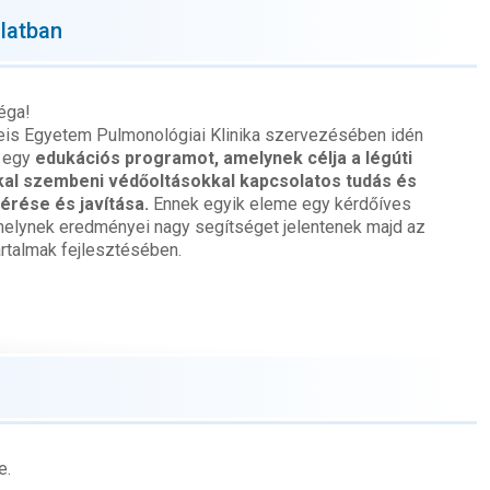
latban
éga!
s Egyetem Pulmonológiai Klinika szervezésében idén
k egy
edukációs programot, amelynek célja a légúti
al szembeni védőoltásokkal kapcsolatos tudás és
mérése és javítása.
Ennek egyik eleme egy kérdőíves
melynek eredményei nagy segítséget jelentenek majd az
artalmak fejlesztésében.
e.