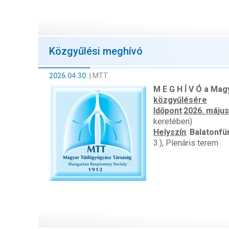
Közgyűlési meghívó
2026.04.30.
|
MTT
M E G H Í V Ó
a Mag
közgyűlésére
Időpont
:
2026. május
keretében)
Helyszín
:
Balatonfü
3.), Plenáris terem