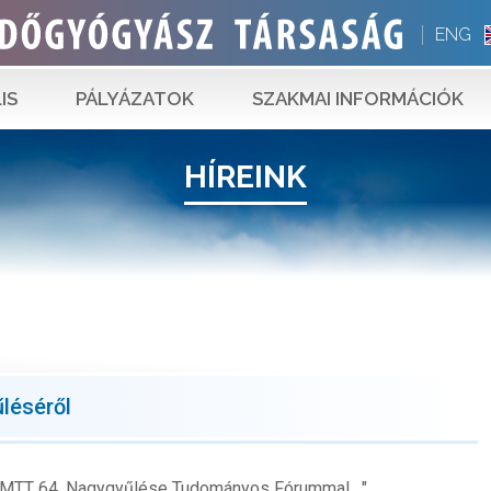
ENG
IS
PÁLYÁZATOK
SZAKMAI INFORMÁCIÓK
HÍREINK
léséről
 MTT 64. Nagygyűlése Tudományos Fórummal...."