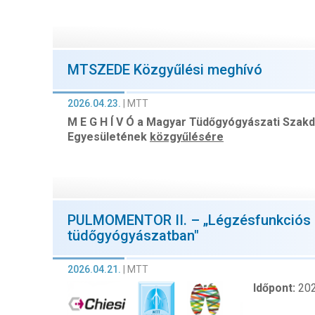
MTSZEDE Közgyűlési meghívó
2026.04.23.
|
MTT
M E G H Í V Ó
a Magyar Tüdőgyógyászati Szak
Egyesületének
közgyűlésére
PULMOMENTOR II. – „Légzésfunkciós é
tüdőgyógyászatban"
2026.04.21.
|
MTT
Időpont:
202