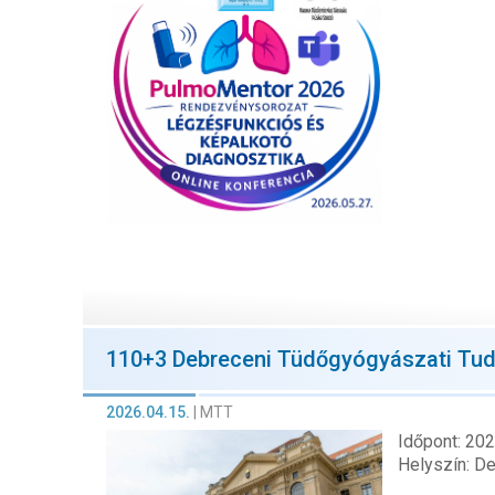
110+3 Debreceni Tüdőgyógyászati T
2026.04.15.
|
MTT
Időpont: 20
Helyszín: D