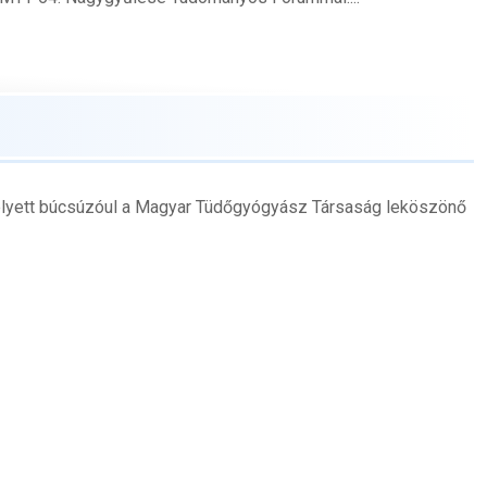
lyett búcsúzóul a Magyar Tüdőgyógyász Társaság leköszönő