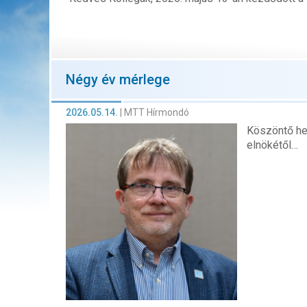
Négy év mérlege
2026.05.14.
|
MTT Hírmondó
Köszöntő he
elnökétől…