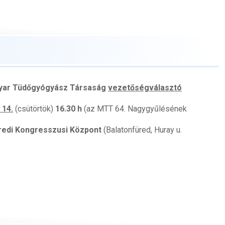
yar Tüdőgyógyász Társaság
vezetőségválasztó
 14.
(csütörtök)
16.30 h
(az MTT 64. Nagygyűlésének
redi Kongresszusi Központ
(Balatonfüred, Huray u.