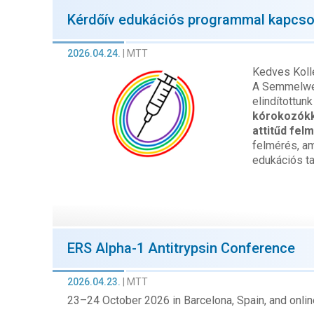
Kérdőív edukációs programmal kapcso
2026.04.24.
|
MTT
Kedves Koll
A Semmelwei
elindítottun
kórokozókk
attitűd fel
felmérés, a
edukációs t
ERS Alpha-1 Antitrypsin Conference
2026.04.23.
|
MTT
23–24 October 2026 in Barcelona, Spain, and onlin