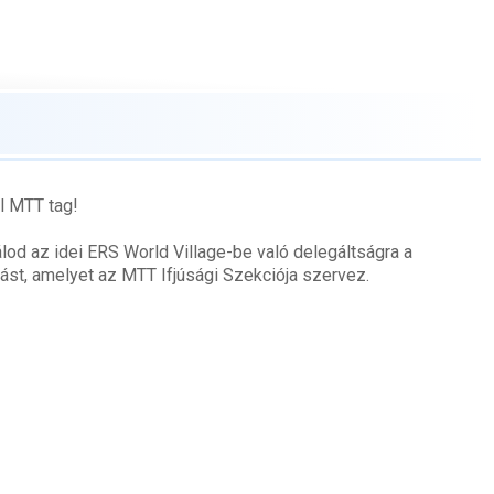
l MTT tag!
álod az idei ERS World Village-be való delegáltságra a
írást, amelyet az MTT Ifjúsági Szekciója szervez.