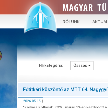
RÓLUNK
AKTUÁL
Hírkategória:
Összes
Főtitkári köszöntő az MTT 64. Nagygyű
2026.05.15.
|
"Kedves Kollégák, 2026. május 13-án kezdődött a