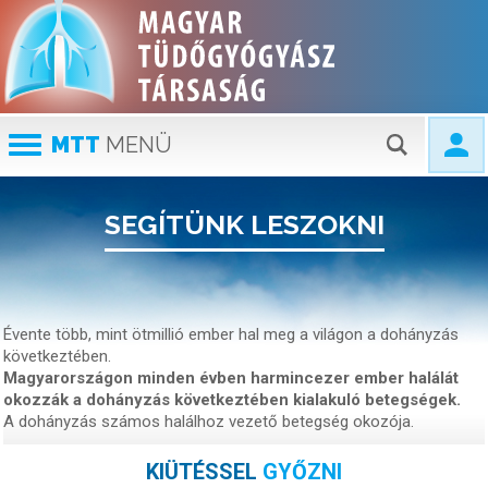
MTT
MENÜ
SEGÍTÜNK LESZOKNI
Évente több, mint ötmillió ember hal meg a világon a dohányzás
következtében.
Magyarországon minden évben harmincezer ember halálát
okozzák a dohányzás következtében kialakuló betegségek.
A dohányzás számos halálhoz vezető betegség okozója.
KIÜTÉSSEL
GYŐZNI