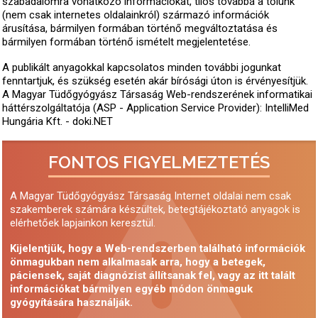
szabadalomra vonatkozó információkat, tilos továbbá a tőlünk
(nem csak internetes oldalainkról) származó információk
árusítása, bármilyen formában történő megváltoztatása és
bármilyen formában történő ismételt megjelentetése.
A publikált anyagokkal kapcsolatos minden további jogunkat
fenntartjuk, és szükség esetén akár bírósági úton is érvényesítjük.
A Magyar Tüdőgyógyász Társaság Web-rendszerének informatikai
háttérszolgáltatója (ASP - Application Service Provider): IntelliMed
Hungária Kft. - doki.NET
FONTOS FIGYELMEZTETÉS
A Magyar Tüdőgyógyász Társaság Internet oldalai nem csak
szakemberek számára készültek, betegtájékoztató anyagok is
elérhetőek lapjainkon keresztül.
Kijelentjük, hogy a Web-rendszerben található információk
önmagukban nem alkalmasak arra, hogy a betegek,
páciensek, saját diagnózist állítsanak fel, vagy az itt talált
információkat bármilyen egyéb módon önmaguk
gyógyítására használják.