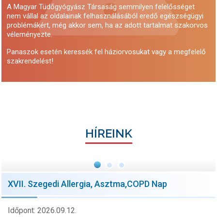
A Magyar Tüdőgyógyász Társaság semmilyen felelősséget
nem vállal az oldalainak felhasználásából eredő egészségügyi
problémákért, még akkor sem, ha az adott tartalmat szakorvos
véleményezte.
Panaszok esetén keressék fel háziorvosukat vagy a megfelelő
szakrendelést!
HÍREINK
XVII. Szegedi Allergia, Asztma,COPD Nap
Időpont: 2026.09.12.