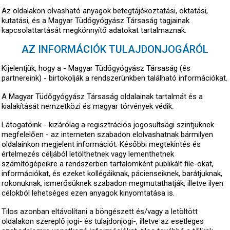
Az oldalakon olvasható anyagok betegtájékoztatási, oktatási,
kutatási, és a Magyar Tüdőgyógyász Társaság tagjainak
kapcsolattartását megkönnyítő adatokat tartalmaznak.
AZ INFORMÁCIÓK TULAJDONJOGÁRÓL
Kijelentjük, hogy a - Magyar Tüdőgyógyász Társaság (és
partnereink) - birtokolják a rendszerünkben található információkat.
A Magyar Tüdőgyógyász Társaság oldalainak tartalmát és a
kialakítását nemzetközi és magyar törvények védik.
Látogatóink - kizárólag a regisztrációs jogosultsági szintjüknek
megfelelően - az interneten szabadon elolvashatnak bármilyen
oldalainkon megjelent információt. Későbbi megtekintés és
értelmezés céljából letölthetnek vagy lementhetnek
számítógépeikre a rendszerben tartalomként publikált file-okat,
információkat, és ezeket kollégáiknak, pácienseiknek, barátjuknak,
rokonuknak, ismerősüknek szabadon megmutathatják, illetve ilyen
célokból lehetséges ezen anyagok kinyomtatása is.
Tilos azonban eltávolítani a böngészett és/vagy a letöltött
oldalakon szereplő jogi- és tulajdonjogi-, illetve az esetleges