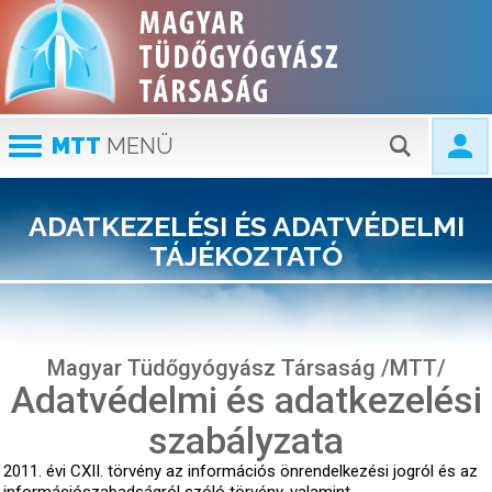
MTT
MENÜ
ADATKEZELÉSI ÉS ADATVÉDELMI
TÁJÉKOZTATÓ
Magyar Tüdőgyógyász Társaság /MTT/
Adatvédelmi és adatkezelési
szabályzata
2011. évi CXII. törvény az információs önrendelkezési jogról és az