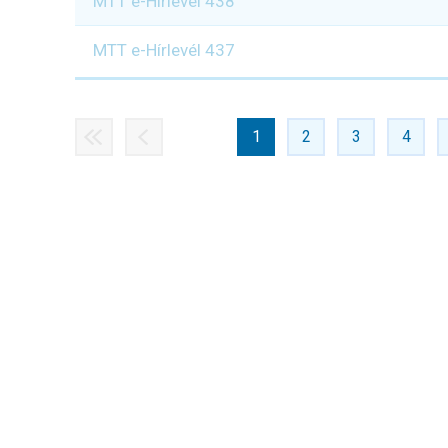
MTT e-Hírlevél 438
MTT e-Hírlevél 437
«
‹
1
2
3
4