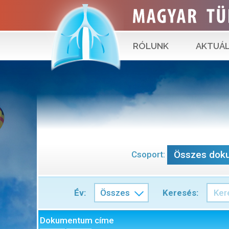
RÓLUNK
AKTUÁL
Összes dok
Csoport:
Év:
Keresés
Keresés:
Összes
Dokumentum címe