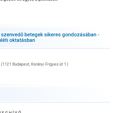
n szenvedő betegek sikeres gondozásában -
léti oktatásban
(1121 Budapest, Korányi Frigyes út 1.)
 E G H Í V Ó