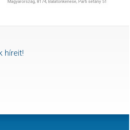
Magyarország, 8174, Balatonkenese, Parti sétány 51
 híreit!