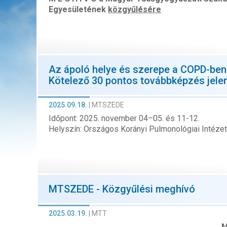
Egyesületének
közgyűlésére
Az ápoló helye és szerepe a COPD-be
Kötelező 30 pontos továbbképzés jelen
2025.09.18.
|
MTSZEDE
Időpont: 2025. november 04–05. és 11-12.
Helyszín: Országos Korányi Pulmonológiai Intézet 
MTSZEDE - Közgyűlési meghívó
2025.03.19.
|
MTT
M