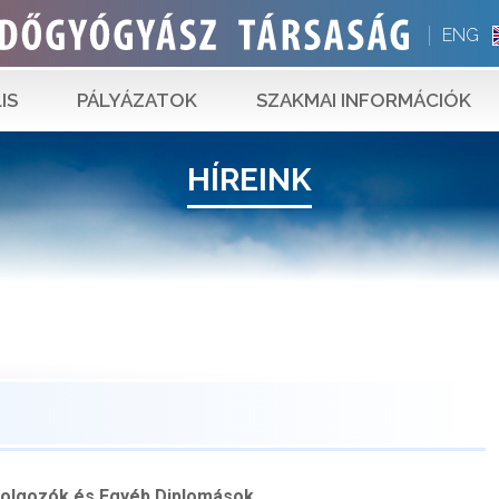
ENG
IS
PÁLYÁZATOK
SZAKMAI INFORMÁCIÓK
HÍREINK
dolgozók
és Egyéb Diplomások