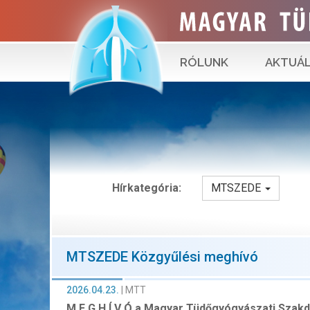
RÓLUNK
AKTUÁL
Hírkategória:
MTSZEDE
MTSZEDE Közgyűlési meghívó
2026.04.23.
|
MTT
M E G H Í V Ó
a Magyar Tüdőgyógyászati Szak