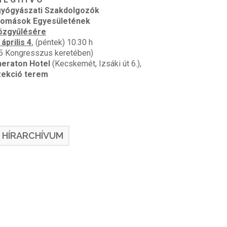
gyógyászati Szakdolgozók
plomások Egyesületének
özgyűlésére
 április 4.
(péntek) 10.30 h
 Kongresszus keretében)
heraton Hotel
(Kecskemét, Izsáki út 6.),
ekció terem
HÍRARCHÍVUM