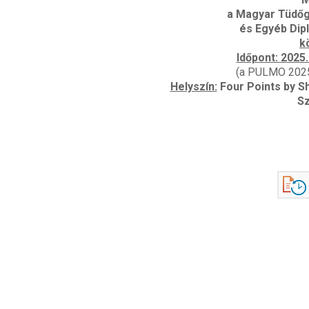
a Magyar Tüdő
és Egyéb Di
k
Időpont: 2
025.
(a PULMO 2025
Helyszín:
Four Points by S
Sz