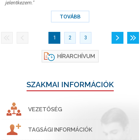
jelentkezem."
TOVÁBB
«
‹
1
2
3
›
»
HÍRARCHÍVUM
SZAKMAI INFORMÁCIÓK
VEZETŐSÉG
TAGSÁGI INFORMÁCIÓK