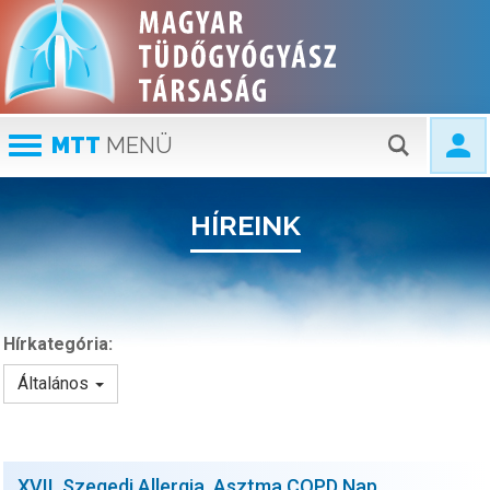
MTT
MENÜ
HÍREINK
Hírkategória:
Általános
XVII. Szegedi Allergia, Asztma,COPD Nap