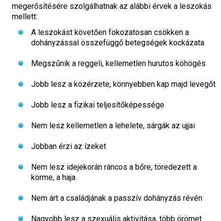
megerősítésére szolgálhatnak az alábbi érvek a leszokás
mellett:
A leszokást követően fokozatosan csökken a
dohányzással összefüggő betegségek kockázata
Megszűnik a reggeli, kellemetlen hurutos köhögés
Jobb lesz a közérzete, könnyebben kap majd levegőt
Jobb lesz a fizikai teljesítőképessége
Nem lesz kellemetlen a lehelete, sárgák az ujjai
Jobban érzi az ízeket
Nem lesz idejekorán ráncos a bőre, töredezett a
körme, a haja
Nem árt a családjának a passzív dohányzás révén
Nagyobb lesz a szexuális aktivitása, több örömet