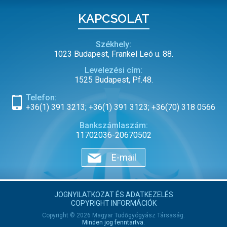
KAPCSOLAT
Székhely:
1023 Budapest, Frankel Leó u. 88.
Levelezési cím:
1525 Budapest, Pf.48.
Telefon:
+36(1) 391 3213; +36(1) 391 3123; +36(70) 318 0566
Bankszámlaszám:
11702036-20670502
E-mail
JOGNYILATKOZAT ÉS ADATKEZELÉS
COPYRIGHT INFORMÁCIÓK
Copyright © 2026 Magyar Tüdőgyógyász Társaság.
Minden jog fenntartva.