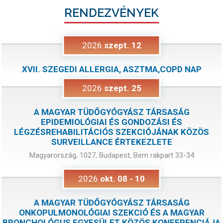
RENDEZVÉNYEK
2026
szept.
12
XVII. SZEGEDI ALLERGIA, ASZTMA,COPD NAP
2026
szept.
25
A MAGYAR TÜDŐGYÓGYÁSZ TÁRSASÁG
EPIDEMIOLÓGIAI ÉS GONDOZÁSI ÉS
LÉGZÉSREHABILITÁCIÓS SZEKCIÓJÁNAK KÖZÖS
SURVEILLANCE ÉRTEKEZLETE
Magyarország, 1027, Budapest, Bem rakpart 33-34
2026
okt.
08
-
10
A MAGYAR TÜDŐGYÓGYÁSZ TÁRSASÁG
ONKOPULMONOLÓGIAI SZEKCIÓ ÉS A MAGYAR
BRONCHOLÓGUS EGYESÜLET KÖZÖS KONFERENCIÁJA