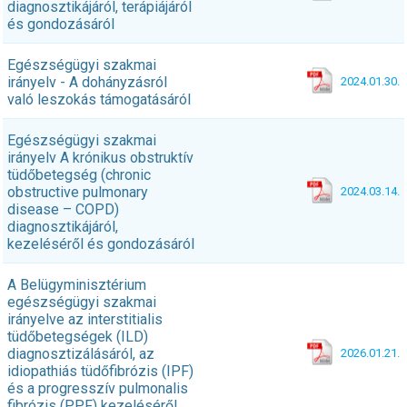
diagnosztikájáról, terápiájáról
és gondozásáról
Egészségügyi szakmai
irányelv - A dohányzásról
2024.01.30.
való leszokás támogatásáról
Egészségügyi szakmai
irányelv A krónikus obstruktív
tüdőbetegség (chronic
obstructive pulmonary
2024.03.14.
disease – COPD)
diagnosztikájáról,
kezeléséről és gondozásáról
A Belügyminisztérium
egészségügyi szakmai
irányelve az interstitialis
tüdőbetegségek (ILD)
diagnosztizálásáról, az
2026.01.21.
idiopathiás tüdőfibrózis (IPF)
és a progresszív pulmonalis
fibrózis (PPF) kezeléséről