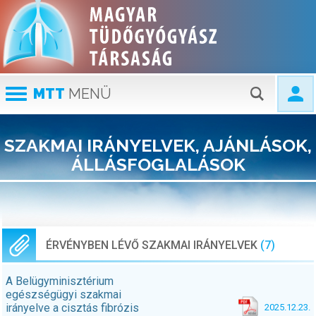
MTT
MENÜ
SZAKMAI IRÁNYELVEK, AJÁNLÁSOK,
ÁLLÁSFOGLALÁSOK
ÉRVÉNYBEN LÉVŐ SZAKMAI IRÁNYELVEK
(7)
A Belügyminisztérium
egészségügyi szakmai
irányelve a cisztás fibrózis
2025.12.23.