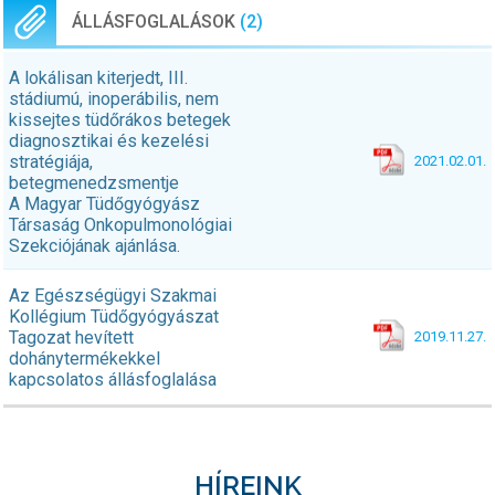
ÁLLÁSFOGLALÁSOK
(2)
A lokálisan kiterjedt, III.
stádiumú, inoperábilis, nem
kissejtes tüdőrákos betegek
diagnosztikai és kezelési
stratégiája,
2021.02.01.
betegmenedzsmentje
A Magyar Tüdőgyógyász
Társaság Onkopulmonológiai
Szekciójának ajánlása.
Az Egészségügyi Szakmai
Kollégium Tüdőgyógyászat
Tagozat hevített
2019.11.27.
dohánytermékekkel
kapcsolatos állásfoglalása
HÍREINK