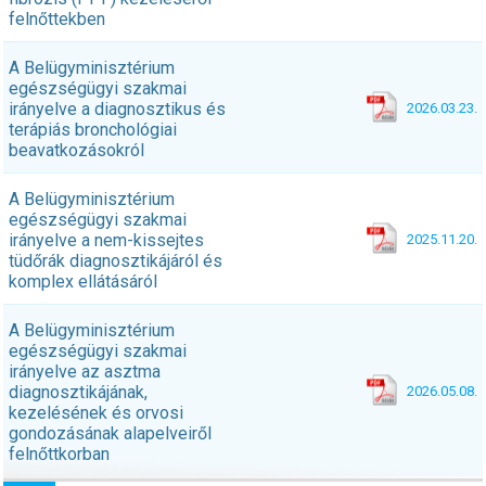
felnőttekben
A Belügyminisztérium
egészségügyi szakmai
irányelve a diagnosztikus és
2026.03.23.
terápiás bronchológiai
beavatkozásokról
A Belügyminisztérium
egészségügyi szakmai
irányelve a nem-kissejtes
2025.11.20.
tüdőrák diagnosztikájáról és
komplex ellátásáról
A Belügyminisztérium
egészségügyi szakmai
irányelve az asztma
diagnosztikájának,
2026.05.08.
kezelésének és orvosi
gondozásának alapelveiről
felnőttkorban