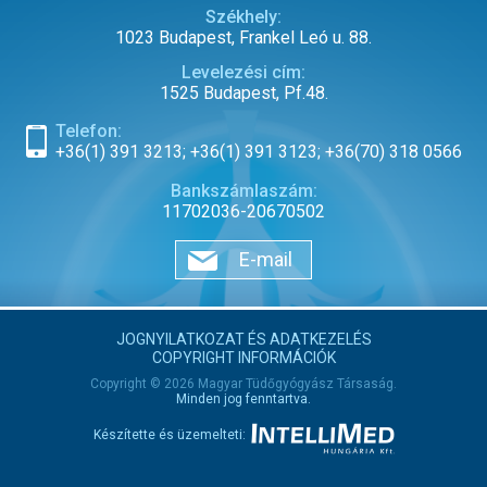
Székhely:
1023 Budapest, Frankel Leó u. 88.
Levelezési cím:
1525 Budapest, Pf.48.
Telefon:
+36(1) 391 3213; +36(1) 391 3123; +36(70) 318 0566
Bankszámlaszám:
11702036-20670502
E-mail
JOGNYILATKOZAT ÉS ADATKEZELÉS
COPYRIGHT INFORMÁCIÓK
Copyright © 2026 Magyar Tüdőgyógyász Társaság.
Minden jog fenntartva.
Készítette és üzemelteti: