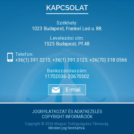
KAPCSOLAT
Székhely:
1023 Budapest, Frankel Leó u. 88.
Levelezési cím:
1525 Budapest, Pf.48.
Telefon:
+36(1) 391 3213; +36(1) 391 3123; +36(70) 318 0566
Bankszámlaszám:
11702036-20670502
E-mail
JOGNYILATKOZAT ÉS ADATKEZELÉS
COPYRIGHT INFORMÁCIÓK
Copyright © 2026 Magyar Tüdőgyógyász Társaság.
Minden jog fenntartva.