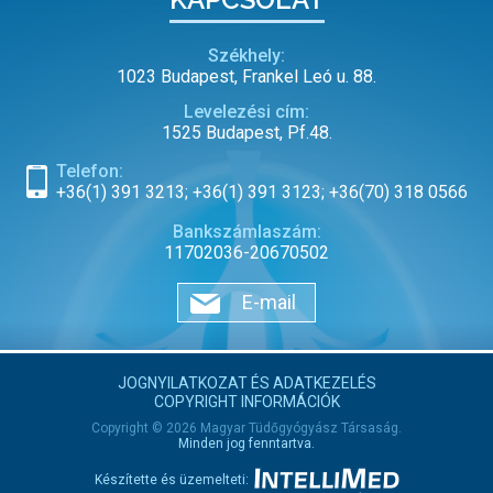
Székhely:
1023 Budapest, Frankel Leó u. 88.
Levelezési cím:
1525 Budapest, Pf.48.
Telefon:
+36(1) 391 3213; +36(1) 391 3123; +36(70) 318 0566
Bankszámlaszám:
11702036-20670502
E-mail
JOGNYILATKOZAT ÉS ADATKEZELÉS
COPYRIGHT INFORMÁCIÓK
Copyright © 2026 Magyar Tüdőgyógyász Társaság.
Minden jog fenntartva.
Készítette és üzemelteti: