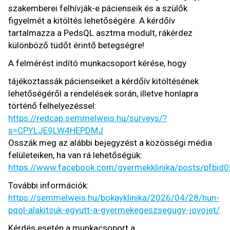
szakemberei felhívják-e pácienseik és a szülők
figyelmét a kitöltés lehetőségére. A kérdőív
tartalmazza a PedsQL asztma modult, rákérdez
különböző tüdőt érintő betegségre!
A felmérést indító munkacsoport kérése, hogy
tájékoztassák pácienseiket a kérdőív kitöltésének
lehetőségéről a rendelések során, illetve honlapra
történő felhelyezéssel:
https://redcap.semmelweis.hu/surveys/?
s=CPYLJE9LW4HEPDMJ
Osszák meg az alábbi bejegyzést a közösségi média
felületeiken, ha van rá lehetőségük:
https://www.facebook.com/gyermekklinika/posts/p
További információk:
https://semmelweis.hu/bokayklinika/2026/04/28/hun-
pqol-alakitsuk-egyutt-a-gyermekegeszsegugy-jovojet/
Kérdés esetén a munkacsoport a