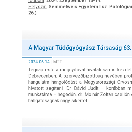
Időpont
:
2024. szeptember 13-14.
Helyszín
:
Semmelweis Egyetem I.sz. Patológiai 
26.)
A Magyar Tüdőgyógyász Társaság 63.
2024.06.14.
|
MTT
Tegnap este a megnyitóval hivatalosan is kezd
Debrecenben. A szervezőbizottság nevében prof. 
hangulatra hangolódást a Magyarországi Orvosm
hivatott segíteni. Dr. Dávid Judit – korábban
munkatársa – hegedűn, dr. Molnár Zoltán csellón
hallgatóságnak nagy sikerrel.