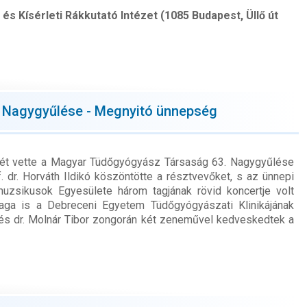
és Kísérleti Rákkutató Intézet (1085 Budapest, Üllő út
 Nagygyűlése - Megnyitó ünnepség
etét vette a Magyar Tüdőgyógyász Társaság 63. Nagygyűlése
dr. Horváth Ildikó köszöntötte a résztvevőket, s az ünnepi
uzsikusok Egyesülete három tagjának rövid koncertje volt
 maga is a Debreceni Egyetem Tüdőgyógyászati Klinikájának
 és dr. Molnár Tibor zongorán két zeneművel kedveskedtek a