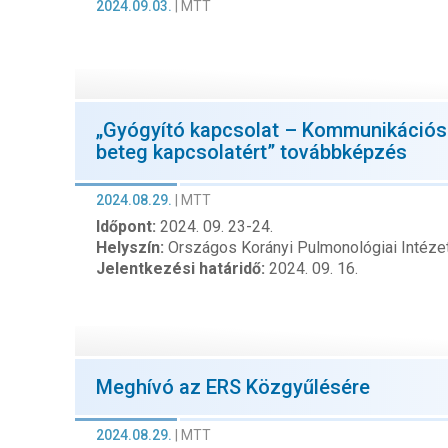
2024.09.03.
|
MTT
„Gyógyító kapcsolat – Kommunikációs 
beteg kapcsolatért” továbbképzés
2024.08.29.
|
MTT
Időpont:
2024. 09. 23-24.
Helyszín:
Országos Korányi Pulmonológiai Intézet,
Jelentkezési határidő:
2024. 09. 16.
Meghívó az ERS Közgyűlésére
2024.08.29.
|
MTT