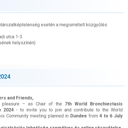
. határozatképtelenség esetén a megismételt közgyűlés
i utca 1-3.
sének helyszínén)
2024
rs and Friends,
t pleasure – as Chair of the
7th World Bronchiectasis
e 2024
- to invite you to join and contribute to the World
sis Community meeting planned in
Dundee
from
4 to 6 July
gisztrációs lehetőség személyes és online részvételre