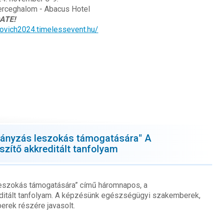
rceghalom - Abacus Hotel
ATE!
rovich2024.timelessevent.hu/
ányzás leszokás támogatására" A
szítő akkreditált tanfolyam
szokás támogatására” című háromnapos, a
editált tanfolyam. A képzésünk egészségügyi szakemberek,
rek részére javasolt.