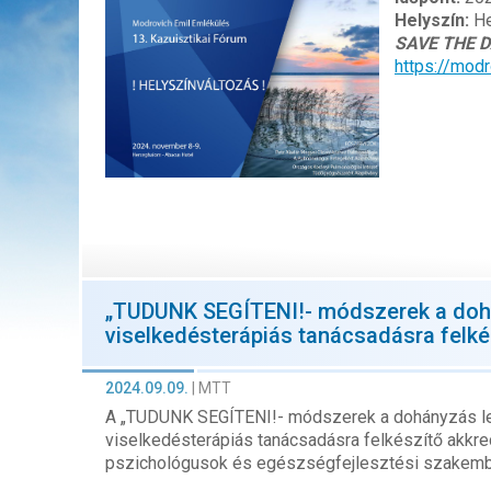
Helyszín:
He
SAVE THE D
https://mod
„TUDUNK SEGÍTENI!- módszerek a doh
viselkedésterápiás tanácsadásra felké
2024.09.09.
|
MTT
A „TUDUNK SEGÍTENI!- módszerek a dohányzás le
viselkedésterápiás tanácsadásra felkészítő akkr
pszichológusok és egészségfejlesztési szakembe