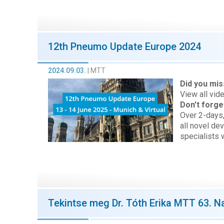
12th Pneumo Update Europe 2024
2024.09.03.
|
MTT
Did you mi
View all vid
Don't forge
Over 2-days,
all novel de
specialists 
Tekintse meg Dr. Tóth Erika MTT 63. N