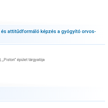
és attitűdformáló képzés a gyógyító orvos-
 „Piston” épület tárgyalója