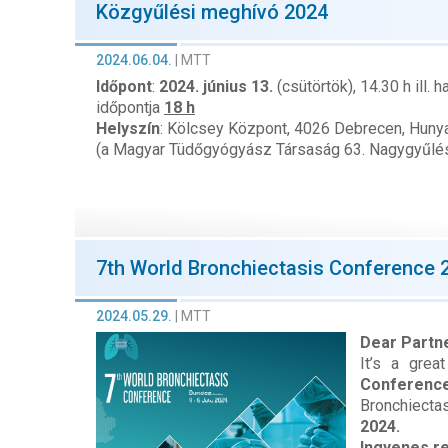
Közgyűlési meghívó 2024
2024.06.04.
|
MTT
Időpont
:
2024. június 13.
(csütörtök), 14.30 h ill
időpontja
18
h
Helyszín
:
Kölcsey Központ, 4026 Debrecen, Hunyad
(a Magyar Tüdőgyógyász Társaság 63. Nagygyűlé
7th World Bronchiectasis Conference 
2024.05.29.
|
MTT
Dear Partne
It’s a grea
Conferenc
Bronchiecta
2024.
Ingyenes re