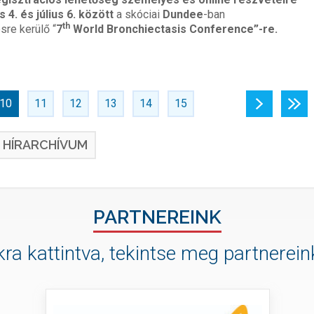
s 4. és július 6. között
a skóciai
Dundee
-ban
th
re kerülő “
7
World Bronchiectasis Conference”-re.
10
11
12
13
14
15
›
»
HÍRARCHÍVUM
PARTNEREINK
ra kattintva, tekintse meg partnereink