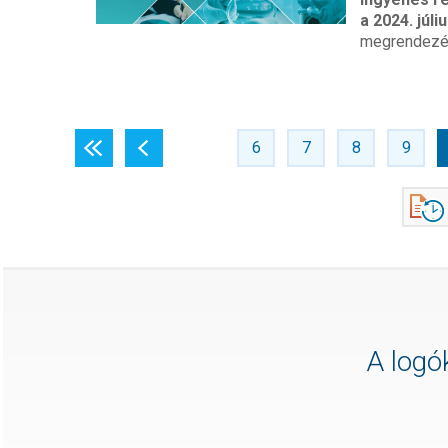
a 2024. júliu
megrendezés
«
‹
6
7
8
9
A logók