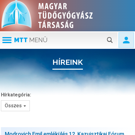
MTT
MENÜ
HÍREINK
Hírkategória:
Összes
Modrovich Emil emlékülés 12. Kazuisztikai Fórum