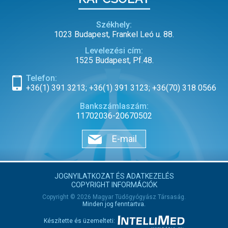
Székhely:
1023 Budapest, Frankel Leó u. 88.
Levelezési cím:
1525 Budapest, Pf.48.
Telefon:
+36(1) 391 3213; +36(1) 391 3123; +36(70) 318 0566
Bankszámlaszám:
11702036-20670502
E-mail
JOGNYILATKOZAT ÉS ADATKEZELÉS
COPYRIGHT INFORMÁCIÓK
Copyright © 2026 Magyar Tüdőgyógyász Társaság.
Minden jog fenntartva.
Készítette és üzemelteti: