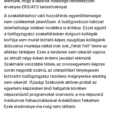
elérnünk, hogy a laborok többsége rendelkezzen
érvényes ERS/ATS tanúsítvánnyal.
A szakellátáshoz való hozzáférés egyenlőtlenségei
nem csökkentek jelentősen. A tüdőgondozói hálózat
leterheltsége vidéken továbbra is kritikus. Ezzel együtt
a tüdőgyógyász szakellátásban dolgozó kollégák
korfája sem mutat bíztató képet, nyugdíjas kollégáink
áldozatos munkája nélkül már sok „fehér folt” lenne az
ellátási térképen. Ezen a területen sem sikerült sajnos
az elmúlt négy évben érdemi javulást elérnünk.
Szakmánk vonzóbbá tétele, az orvosegyetemi képzés
során nagyobb számú, az utánpótlást ténylegesen
biztosító tüdőgyógyász rezidens megnyerése eleddig
nem sikerült. Ifjúsági Szekciónk aktívan próbál az
egyetemi képzésben lévő hallgatók körében
népszerűsitő programokat szervezni, a ma népszerű
médiumok felhasználásával érdeklődést felkelteni.
Ezek eredménye ma még nem látható.