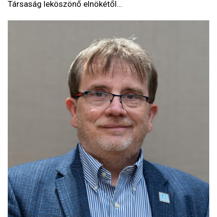
Társaság leköszönő elnökétől…