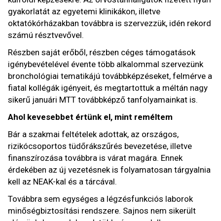
gyakorlatát az egyetemi klinikákon, illetve
oktatókórházakban továbbra is szervezzük, idén rekord
számú résztvevővel.
Részben saját erőből, részben céges támogatások
igénybevételével évente több alkalommal szervezünk
bronchológiai tematikájú továbbképzéseket, felmérve a
fiatal kollégák igényeit, és megtartottuk a méltán nagy
sikerű januári MTT továbbképző tanfolyamainkat is.
Ahol kevesebbet értünk el, mint reméltem
Bár a szakmai feltételek adottak, az országos,
rizikócsoportos tüdőrákszűrés bevezetése, illetve
finanszírozása továbbra is várat magára. Ennek
érdekében az új vezetésnek is folyamatosan tárgyalnia
kell az NEAK-kal és a tárcával.
Továbbra sem egységes a légzésfunkciós laborok
minőségbiztosítási rendszere. Sajnos nem sikerült