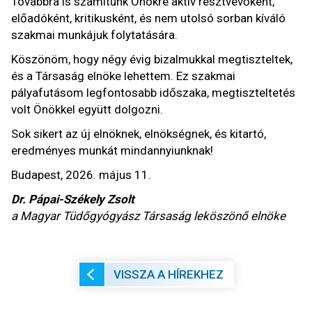
Továbbra is számítunk Önökre aktív résztvevőként,
előadóként, kritikusként, és nem utolsó sorban kíváló
szakmai munkájuk folytatására.
Köszönöm, hogy négy évig bizalmukkal megtiszteltek,
és a Társaság elnöke lehettem. Ez szakmai
pályafutásom legfontosabb időszaka, megtiszteltetés
volt Önökkel együtt dolgozni.
Sok sikert az új elnöknek, elnökségnek, és kitartó,
eredményes munkát mindannyiunknak!
Budapest, 2026. május 11.
Dr. Pápai-Székely Zsolt
a Magyar Tüdőgyógyász Társaság leköszönő elnöke
VISSZA A HÍREKHEZ