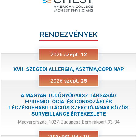
RENDEZVÉNYEK
2026
szept.
12
XVII. SZEGEDI ALLERGIA, ASZTMA,COPD NAP
2026
szept.
25
A MAGYAR TÜDŐGYÓGYÁSZ TÁRSASÁG
EPIDEMIOLÓGIAI ÉS GONDOZÁSI ÉS
LÉGZÉSREHABILITÁCIÓS SZEKCIÓJÁNAK KÖZÖS
SURVEILLANCE ÉRTEKEZLETE
Magyarország, 1027, Budapest, Bem rakpart 33-34
2026
okt.
08
-
10