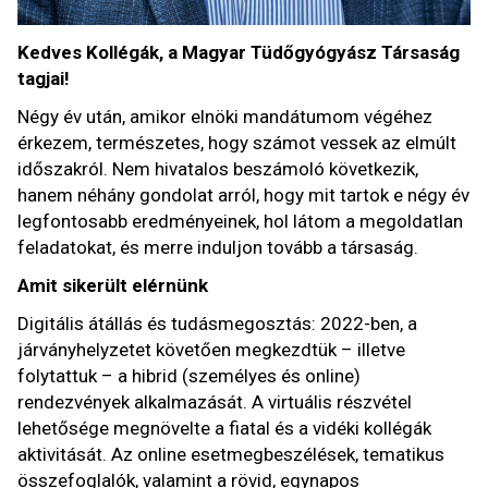
Kedves Kollégák, a Magyar Tüdőgyógyász Társaság
tagjai!
Négy év után, amikor elnöki mandátumom végéhez
érkezem, természetes, hogy számot vessek az elmúlt
időszakról. Nem hivatalos beszámoló következik,
hanem néhány gondolat arról, hogy mit tartok e négy év
legfontosabb eredményeinek, hol látom a megoldatlan
feladatokat, és merre induljon tovább a társaság.
Amit sikerült elérnünk
Digitális átállás és tudásmegosztás: 2022-ben, a
járványhelyzetet követően megkezdtük – illetve
folytattuk – a hibrid (személyes és online)
rendezvények alkalmazását. A virtuális részvétel
lehetősége megnövelte a fiatal és a vidéki kollégák
aktivitását. Az online esetmegbeszélések, tematikus
összefoglalók, valamint a rövid, egynapos