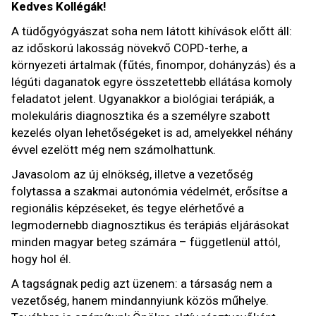
Kedves Kollégák!
A tüdőgyógyászat soha nem látott kihívások előtt áll:
az időskorú lakosság növekvő COPD-terhe, a
környezeti ártalmak (fűtés, finompor, dohányzás) és a
légúti daganatok egyre összetettebb ellátása komoly
feladatot jelent. Ugyanakkor a biológiai terápiák, a
molekuláris diagnosztika és a személyre szabott
kezelés olyan lehetőségeket is ad, amelyekkel néhány
évvel ezelött még nem számolhattunk.
Javasolom az új elnökség, illetve a vezetőség
folytassa a szakmai autonómia védelmét, erősítse a
regionális képzéseket, és tegye elérhetővé a
legmodernebb diagnosztikus és terápiás eljárásokat
minden magyar beteg számára – függetlenül attól,
hogy hol él.
A tagságnak pedig azt üzenem: a társaság nem a
vezetőség, hanem mindannyiunk közös műhelye.