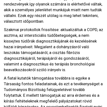
rendezvények így olyanok számára is elérhetővé váltak,
akik a személyes jelenlétet munkájuk miatt nem tudták
vállalni. Ezek egy részét utólag is meg lehet tekinteni,
választott időpontban.
Szakmai protokollok frissítése: aktualizáltuk a COPD, az
asztma, az intersticiális tüdőbetegségek, a nem
kissejtes tüdőrák diagnosztikájának és kezelésének
hazai irányelveit. Megjelent a dohányzásról való
leszokás támogatásáról, a cisztás fibrózis
diagnosztikájáról, terápiájáról és gondozásáról,
valamint a diagnosztikus és terápiás bronchológiai
beavatkozásokról szóló irányelv is.
A fiatal kutatók támogatása továbbra is egyike a
Társaság fontos feladatainak, és ezt a tevékenységet a
Tudományos Bizottság felügyeletével tovább
folytattuk. E mellett támogatjuk az arra érdemes és a
kiírási feltételeknek megfelelő pályázatokat rövid
külföldi képzésekre. Az orvostanhallgatók fizetett nyári