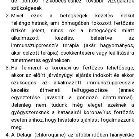
de pontos rizikóbecsléshez további vizsgálatok
szükségesek.
Mivel ezek a betegségek kezelés nélkül
fellángolhatnak, ami önmagában fokozott fertőzés
rizikót jelent, nincs ok a betegségek miatt
alkalmazott kezelés, beleértve az
immunszuppresszív terápia (akár hagyományos,
akár célzott terápia) csökkentésére vagy leállítására
tünetmentes egyénekben.
Ha felmerül a koronavírus fertőzés lehetősége,
akkor az előírt járványügyi eljárás indokolt és ekkor
szükséges az alkalmazott immunszuppresszív
kezelés átmeneti felfüggesztése (ennek
egyeztetése javasolt a gondozó centrummal).
Jelenleg nem tudunk még eleget ezeknek a
gyógyszereknek a hatásairól koronavírus fertőzés
esetén ahhoz, hogy hivatalos ajánlást fogalmazzunk
meg.
A Delagil (chloroquine) az utóbbi időben hiánycikké