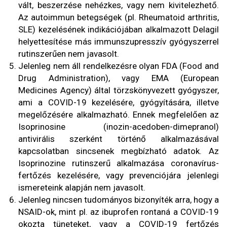
vált, beszerzése nehézkes, vagy nem kivitelezhető.
Az autoimmun betegségek (pl. Rheumatoid arthritis,
SLE) kezelésének indikációjában alkalmazott Delagil
helyettesítése más immunszupresszív gyógyszerrel
rutinszerűen nem javasolt.
Jelenleg nem áll rendelkezésre olyan FDA (Food and
Drug Administration), vagy EMA (European
Medicines Agency) által törzskönyvezett gyógyszer,
ami a COVID-19 kezelésére, gyógyítására, illetve
megelőzésére alkalmazható. Ennek megfelelően az
Isoprinosine (inozin-acedoben-dimepranol)
antivirális szerként történő alkalmazásával
kapcsolatban sincsenek megbízható adatok. Az
Isoprinozine rutinszerű alkalmazása coronavírus-
fertőzés kezelésére, vagy prevenciójára jelenlegi
ismereteink alapján nem javasolt.
Jelenleg nincsen tudományos bizonyíték arra, hogy a
NSAID-ok, mint pl. az ibuprofen rontaná a COVID-19
okozta tüneteket, vagy a COVID-19 fertőzés