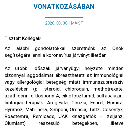
VONATKOZÁSÁBAN
2020. 03. 30.
|
MAKIT
Tisztelt Kollégák!
Az alábbi gondolatokkal szeretnénk az Önök
segítségére lenni a koronavírus járványt illetően.
Az utóbbi időszak járványügyi helyzete minden
bizonnyal aggodalmat ébreszthetett az immunológiai
vagy allergológiai betegség miatt immunszupresszív
kezelésben (pl. steroid, chloroquin, methotrexate,
azathioprin, ciklosporin-A, ciklofoszfamid, sulfasalazin,
biológiai terápiák: Amgevita, Cimzia, Enbrel, Humira,
Hyrimoz, MabThera, Simponi, Orencia, Taltz, Cosentyx,
Roactemra, Remicade, JAK kinázgátlók – Xeljanz,
Olumiant) részesülő betegekben, illetve