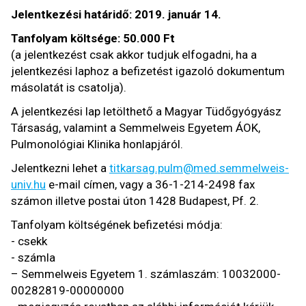
Jelentkezési határidő: 2019. január 14.
Tanfolyam költsége: 50.000 Ft
(a jelentkezést csak akkor tudjuk elfogadni, ha a
jelentkezési laphoz a befizetést igazoló dokumentum
másolatát is csatolja).
A jelentkezési lap letölthető a Magyar Tüdőgyógyász
Társaság, valamint a Semmelweis Egyetem ÁOK,
Pulmonológiai Klinika honlapjáról.
Jelentkezni lehet a
titkarsag.pulm@med.semmelweis-
univ.hu
e-mail címen, vagy a 36-1-214-2498 fax
számon illetve postai úton 1428 Budapest, Pf. 2.
Tanfolyam költségének befizetési módja:
- csekk
- számla
– Semmelweis Egyetem 1. számlaszám: 10032000-
00282819-00000000