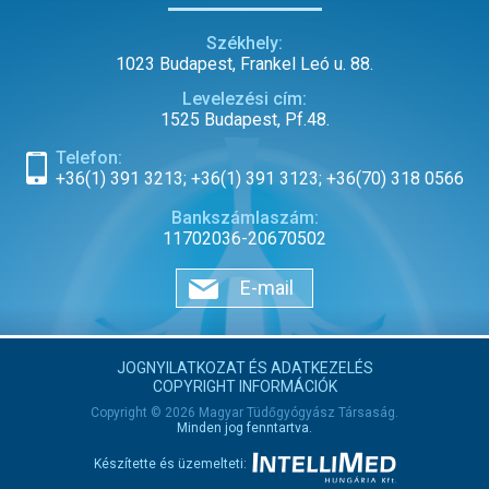
Székhely:
1023 Budapest, Frankel Leó u. 88.
Levelezési cím:
1525 Budapest, Pf.48.
Telefon:
+36(1) 391 3213; +36(1) 391 3123; +36(70) 318 0566
Bankszámlaszám:
11702036-20670502
E-mail
JOGNYILATKOZAT ÉS ADATKEZELÉS
COPYRIGHT INFORMÁCIÓK
Copyright © 2026 Magyar Tüdőgyógyász Társaság.
Minden jog fenntartva.
Készítette és üzemelteti: