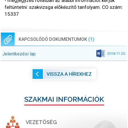
- megjegyzés rovatban az alábbi információt kérjük
feltüntetni: szakvizsga előkészítő tanfolyam. CO szám:
15337
KAPCSOLÓDÓ DOKUMENTUMOK
(1)
Jelentkezési lap
2018.11.20.
VISSZA A HÍREKHEZ
SZAKMAI INFORMÁCIÓK
VEZETŐSÉG