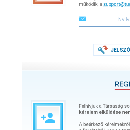
működik, a
support@tu
JELSZÓ
REG
Felhívjuk a Társaság so
kérelem elküldése nem
A beérkező kérelmekről