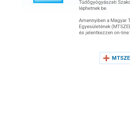
Tüdőgyógyászati Szak
léphetnek be.
Amennyiben a Magyar 
Egyesületének (MTSZEDE)
és jelentkezzen on-line:
MTSZE