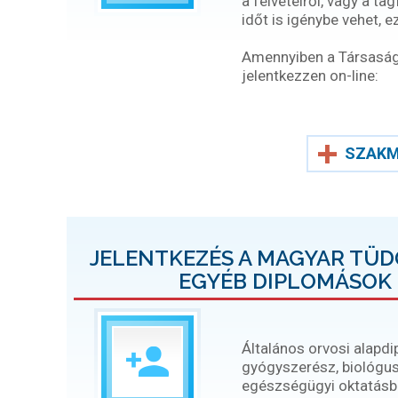
a felvételről, vagy a ta
időt is igénybe vehet, 
Amennyiben a Társaság t
jelentkezzen on-line:
SZAKM
JELENTKEZÉS A MAGYAR TÜ
EGYÉB DIPLOMÁSOK 
Általános orvosi alapd
gyógyszerész, biológus
egészségügyi oktatásban