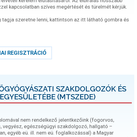
gfelvételi kérelem elutasításáról. Az elbírálás hosszabb
ezzel kapcsolatban szíves megértését és türelmét kérjük.
agja szeretne lenni, kattintson az itt látható gombra és
AI REGISZTRÁCIÓ
DŐGYÓGYÁSZATI SZAKDOLGOZÓK ÉS
EGYESÜLETÉBE (MTSZEDE)
iplomával nem rendelkező jelentkezőink (fogorvos,
, vegyész, egészségügyi szakdolgozó, hallgató –
, egyéb eü. ill. nem eü. foglalkozással) a Magyar