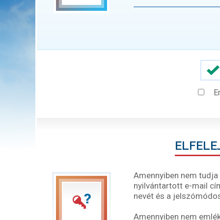
E
ELFELE
Amennyiben nem tudja b
nyilvántartott e-mail c
nevét és a jelszómódos
Amennyiben nem emléksz