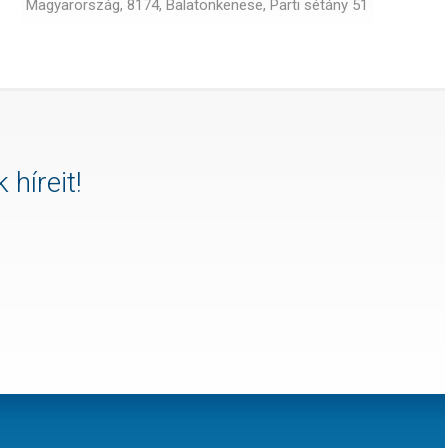
Magyarország, 8174, Balatonkenese, Parti sétány 51
 híreit!