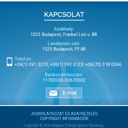
KAPCSOLAT
Székhely:
1023 Budapest, Frankel Leó u. 88.
Levelezési cím:
1525 Budapest, Pf.48.
Telefon:
+36(1) 391 3213; +36(1) 391 3123; +36(70) 318 0566
Bankszámlaszám:
11702036-20670502
E-mail
JOGNYILATKOZAT ÉS ADATKEZELÉS
COPYRIGHT INFORMÁCIÓK
Copyright © 2026 Magyar Tüdőgyógyász Társaság.