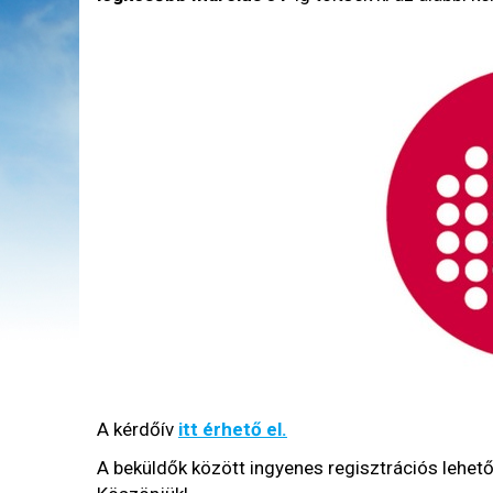
A kérdőív
itt érhető el.
A beküldők között ingyenes regisztrációs lehet