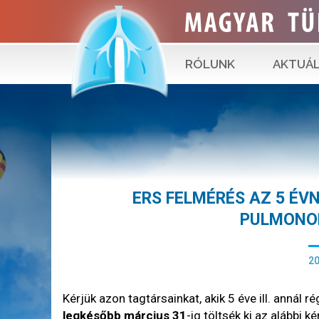
RÓLUNK
AKTUÁL
ERS FELMÉRÉS AZ 5 ÉV
PULMONO
20
Kérjük azon tagtársainkat, akik 5 éve ill. annál
legkésőbb március 31
-ig töltsék ki az alábbi ké