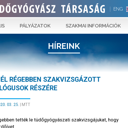
ENG
IS
PÁLYÁZATOK
SZAKMAI INFORMÁCIÓK
HÍREINK
NÉL RÉGEBBEN SZAKVIZSGÁZOTT
LÓGUSOK RÉSZÉRE
20. 03. 25.
|
MTT
 régebben tették le tüdőgyógyászati szakvizsgájukat, hogy
rdőívet.