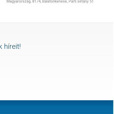
Magyarország, 8174, Balatonkenese, Parti sétány 51
 híreit!