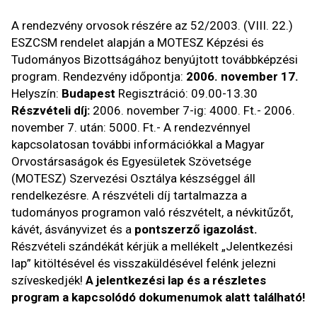
A rendezvény orvosok részére az 52/2003. (VIII. 22.)
ESZCSM rendelet alapján a MOTESZ Képzési és
Tudományos Bizottságához benyújtott továbbképzési
program. Rendezvény időpontja:
2006. november 17.
Helyszín:
Budapest
Regisztráció: 09.00-13.30
Részvételi díj:
2006. november 7-ig: 4000. Ft.- 2006.
november 7. után: 5000. Ft.- A rendezvénnyel
kapcsolatosan további információkkal a Magyar
Orvostársaságok és Egyesületek Szövetsége
(MOTESZ) Szervezési Osztálya készséggel áll
rendelkezésre. A részvételi díj tartalmazza a
tudományos programon való részvételt, a névkitűzőt,
kávét, ásványvizet és a
pontszerző igazolást.
Részvételi szándékát kérjük a mellékelt „Jelentkezési
lap” kitöltésével és visszaküldésével felénk jelezni
szíveskedjék!
A jelentkezési lap és a részletes
program a kapcsolódó dokumenumok alatt található!