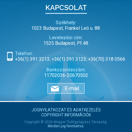
KAPCSOLAT
Székhely:
1023 Budapest, Frankel Leó u. 88.
Levelezési cím:
1525 Budapest, Pf.48.
Telefon:
+36(1) 391 3213; +36(1) 391 3123; +36(70) 318 0566
Bankszámlaszám:
11702036-20670502
E-mail
JOGNYILATKOZAT ÉS ADATKEZELÉS
COPYRIGHT INFORMÁCIÓK
Copyright © 2026 Magyar Tüdőgyógyász Társaság.
Minden jog fenntartva.