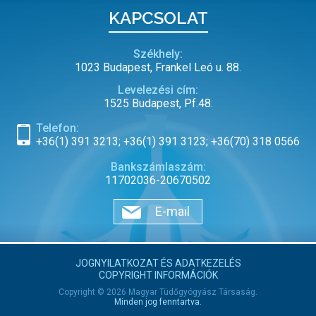
KAPCSOLAT
Székhely:
1023 Budapest, Frankel Leó u. 88.
Levelezési cím:
1525 Budapest, Pf.48.
Telefon:
+36(1) 391 3213; +36(1) 391 3123; +36(70) 318 0566
Bankszámlaszám:
11702036-20670502
E-mail
JOGNYILATKOZAT ÉS ADATKEZELÉS
COPYRIGHT INFORMÁCIÓK
Copyright © 2026 Magyar Tüdőgyógyász Társaság.
Minden jog fenntartva.