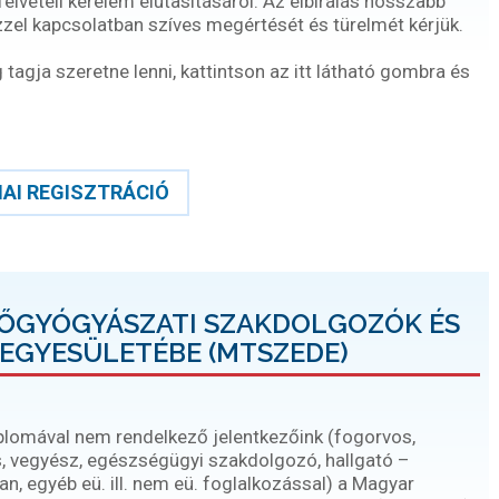
gfelvételi kérelem elutasításáról. Az elbírálás hosszabb
ezzel kapcsolatban szíves megértését és türelmét kérjük.
agja szeretne lenni, kattintson az itt látható gombra és
AI REGISZTRÁCIÓ
DŐGYÓGYÁSZATI SZAKDOLGOZÓK ÉS
EGYESÜLETÉBE (MTSZEDE)
iplomával nem rendelkező jelentkezőink (fogorvos,
, vegyész, egészségügyi szakdolgozó, hallgató –
, egyéb eü. ill. nem eü. foglalkozással) a Magyar