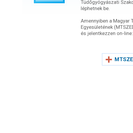
Tüdőgyógyászati Szak
léphetnek be.
Amennyiben a Magyar 
Egyesületének (MTSZEDE)
és jelentkezzen on-line:
MTSZE