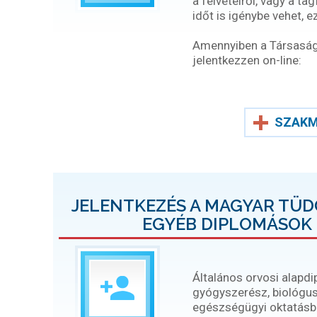
a felvételről, vagy a ta
időt is igénybe vehet, 
Amennyiben a Társaság t
jelentkezzen on-line:
SZAKM
JELENTKEZÉS A MAGYAR TÜ
EGYÉB DIPLOMÁSOK 
Általános orvosi alapd
gyógyszerész, biológus
egészségügyi oktatásban