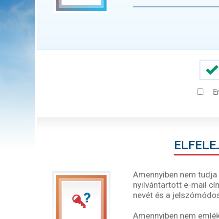
E
ELFELE
Amennyiben nem tudja b
nyilvántartott e-mail c
nevét és a jelszómódos
Amennyiben nem emléksz