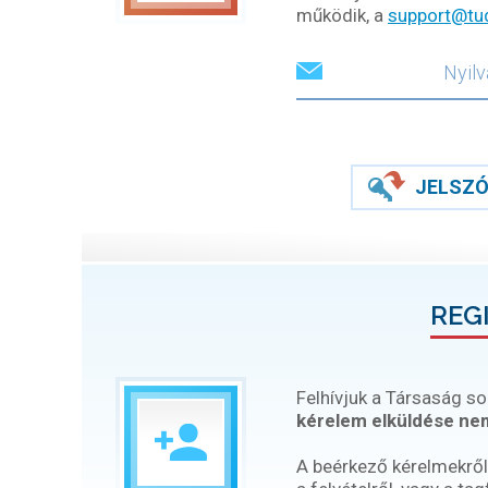
működik, a
support@tu
JELSZÓ
REG
Felhívjuk a Társaság so
kérelem elküldése nem
A beérkező kérelmekről