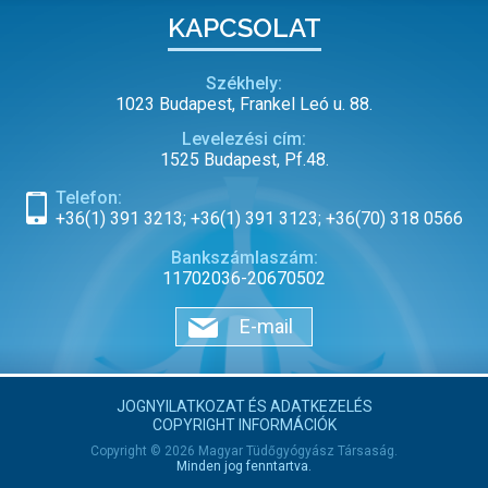
KAPCSOLAT
Székhely:
1023 Budapest, Frankel Leó u. 88.
Levelezési cím:
1525 Budapest, Pf.48.
Telefon:
+36(1) 391 3213; +36(1) 391 3123; +36(70) 318 0566
Bankszámlaszám:
11702036-20670502
E-mail
JOGNYILATKOZAT ÉS ADATKEZELÉS
COPYRIGHT INFORMÁCIÓK
Copyright © 2026 Magyar Tüdőgyógyász Társaság.
Minden jog fenntartva.