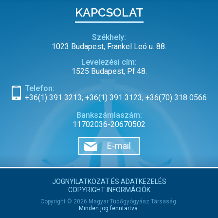
KAPCSOLAT
Székhely:
1023 Budapest, Frankel Leó u. 88.
Levelezési cím:
1525 Budapest, Pf.48.
Telefon:
+36(1) 391 3213; +36(1) 391 3123; +36(70) 318 0566
Bankszámlaszám:
11702036-20670502
E-mail
JOGNYILATKOZAT ÉS ADATKEZELÉS
COPYRIGHT INFORMÁCIÓK
Copyright © 2026 Magyar Tüdőgyógyász Társaság.
Minden jog fenntartva.