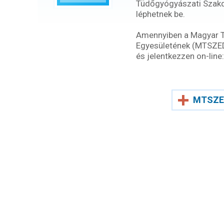
Tüdőgyógyászati Szak
léphetnek be.
Amennyiben a Magyar 
Egyesületének (MTSZEDE)
és jelentkezzen on-line:
MTSZE