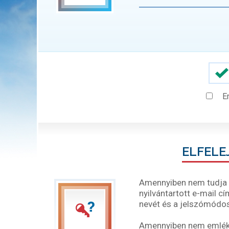
E
ELFELE
Amennyiben nem tudja b
nyilvántartott e-mail c
nevét és a jelszómódos
Amennyiben nem emléksz