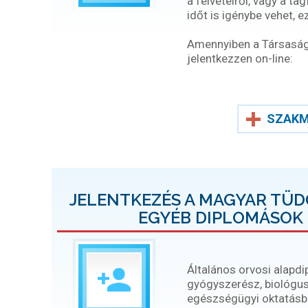
a felvételről, vagy a ta
időt is igénybe vehet, 
Amennyiben a Társaság t
jelentkezzen on-line:
SZAKM
JELENTKEZÉS A MAGYAR TÜ
EGYÉB DIPLOMÁSOK 
Általános orvosi alapd
gyógyszerész, biológus
egészségügyi oktatásban