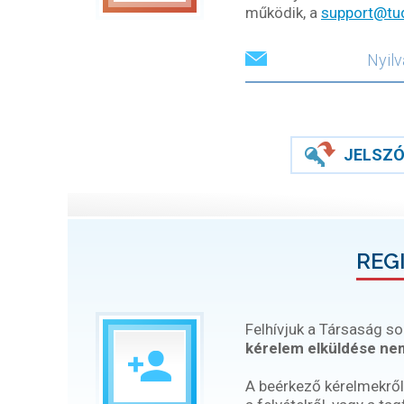
működik, a
support@tu
JELSZÓ
REG
Felhívjuk a Társaság so
kérelem elküldése nem
A beérkező kérelmekről