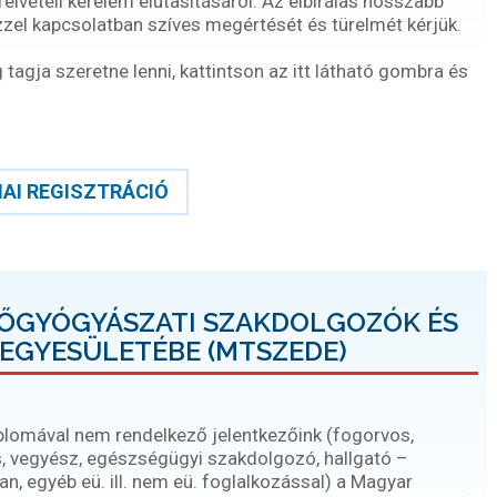
gfelvételi kérelem elutasításáról. Az elbírálás hosszabb
ezzel kapcsolatban szíves megértését és türelmét kérjük.
agja szeretne lenni, kattintson az itt látható gombra és
AI REGISZTRÁCIÓ
DŐGYÓGYÁSZATI SZAKDOLGOZÓK ÉS
EGYESÜLETÉBE (MTSZEDE)
iplomával nem rendelkező jelentkezőink (fogorvos,
, vegyész, egészségügyi szakdolgozó, hallgató –
, egyéb eü. ill. nem eü. foglalkozással) a Magyar