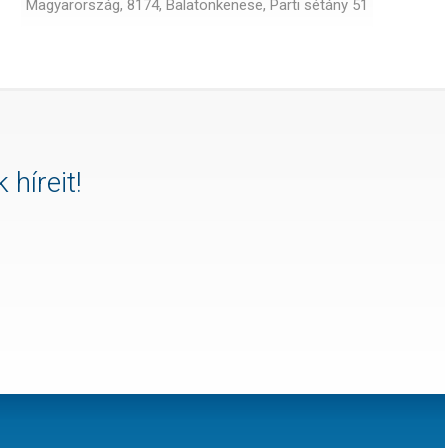
Magyarország, 8174, Balatonkenese, Parti sétány 51
 híreit!