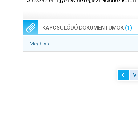
A részvétel ingyenes, de regisztrációhoz kötött
KAPCSOLÓDÓ DOKUMENTUMOK
(1)
Meghívó
V