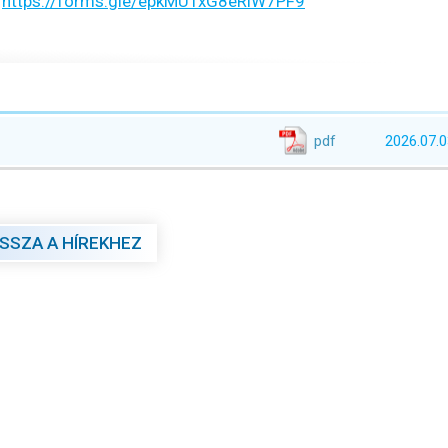
:
https://forms.gle/epkMUTxG8eRiW7PF9
pdf
2026.07.0
ISSZA A HÍREKHEZ