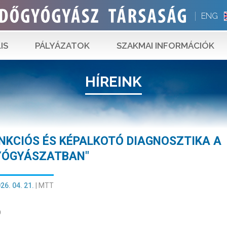
ENG
IS
PÁLYÁZATOK
SZAKMAI INFORMÁCIÓK
HÍREINK
UNKCIÓS ÉS KÉPALKOTÓ DIAGNOSZTIKA A
YÓGYÁSZATBAN"
26. 04. 21.
|
MTT
0