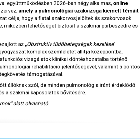
jával együttműködésben 2026-ban négy alkalmas,
online
zervez,
amely a pulmonológiai szakvizsga kiemelt témáit
t célja, hogy a fiatal szakorvosjelöltek és szakorvosok
ze, miközben lehetőséget biztosít a szakmai párbeszédre és
zajlott az „
Obstruktív tüdőbetegségek kezelése
”
yógyászat komplex szemléletét állítja középpontba,
sfunkciós vizsgálatok klinikai döntéshozatalba történő
pulmonológiai rehabilitáció jelentőségével, valamint a pontos
betegkövetés támogatásával.
tt állóknak szól, de minden pulmonológia iránt érdeklődő
 és a szakmai kapcsolatok bővítésére.
ok" alatt olvasható.