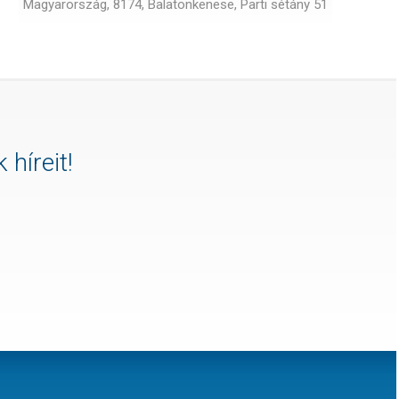
Magyarország, 8174, Balatonkenese, Parti sétány 51
 híreit!