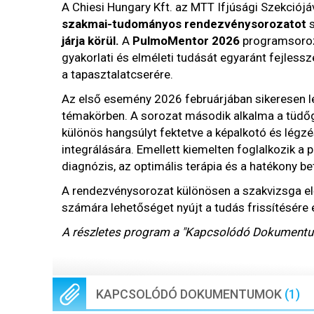
A Chiesi Hungary Kft. az MTT Ifjúsági Szekció
szakmai-tudományos rendezvénysorozatot
s
járja körül.
A
PulmoMentor
2026
programsoroza
gyakorlati és elméleti tudását egyaránt fejless
a tapasztalatcserére.
Az első esemény 2026 februárjában sikeresen le
témakörben. A sorozat második alkalma a tüdőg
különös hangsúlyt fektetve a képalkotó és légzé
integrálására. Emellett kiemelten foglalkozik a 
diagnózis, az optimális terápia és a hatékony 
A rendezvénysorozat különösen a szakvizsga elő
számára lehetőséget nyújt a tudás frissítésére
A részletes program a "Kapcsolódó Dokumentum
KAPCSOLÓDÓ DOKUMENTUMOK
(1)