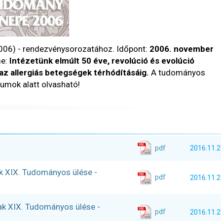
006) - rendezvénysorozatához. Időpont:
2006. november
me:
Intézetünk elmúlt 50 éve, revolúció és evolúció
az allergiás betegségek térhódításáig.
A tudományos
umok alatt olvasható!
pdf
2016.11.2
k XIX. Tudományos ülése -
pdf
2016.11.2
k XIX. Tudományos ülése -
pdf
2016.11.2