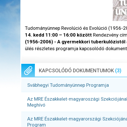
Tudományünnep Revolúció és Evolúció (1956-2
14. kedd 11:00 – 16:00 között
Rendezvény cí
(1956-2006) - A gyermekkori tuberkulózistól 
ülés részletes programja kapcsolódó dokument
KAPCSOLÓDÓ DOKUMENTUMOK
(3)
Svábhegyi Tudományünnep Programja
Az MRE Északkelet-magyaroszági Szekciójána
Meghívó
Az MRE Északkelet-magyarországi Szekciójána
Program