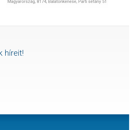
Magyarország, 8174, Balatonkenese, Parti sétány 51
 híreit!