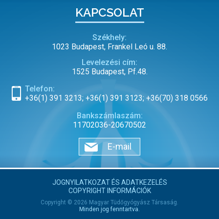
KAPCSOLAT
Székhely:
1023 Budapest, Frankel Leó u. 88.
Levelezési cím:
1525 Budapest, Pf.48.
Telefon:
+36(1) 391 3213; +36(1) 391 3123; +36(70) 318 0566
Bankszámlaszám:
11702036-20670502
E-mail
JOGNYILATKOZAT ÉS ADATKEZELÉS
COPYRIGHT INFORMÁCIÓK
Copyright © 2026 Magyar Tüdőgyógyász Társaság.
Minden jog fenntartva.