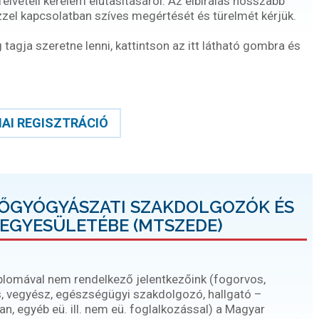
gfelvételi kérelem elutasításáról. Az elbírálás hosszabb
ezzel kapcsolatban szíves megértését és türelmét kérjük.
agja szeretne lenni, kattintson az itt látható gombra és
AI REGISZTRÁCIÓ
DŐGYÓGYÁSZATI SZAKDOLGOZÓK ÉS
EGYESÜLETÉBE (MTSZEDE)
iplomával nem rendelkező jelentkezőink (fogorvos,
, vegyész, egészségügyi szakdolgozó, hallgató –
, egyéb eü. ill. nem eü. foglalkozással) a Magyar