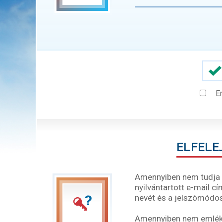
E
ELFELE
Amennyiben nem tudja b
nyilvántartott e-mail c
nevét és a jelszómódos
Amennyiben nem emléksz