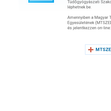
Tüdőgyógyászati Szak
léphetnek be.
Amennyiben a Magyar 
Egyesületének (MTSZEDE)
és jelentkezzen on-line:
MTSZE