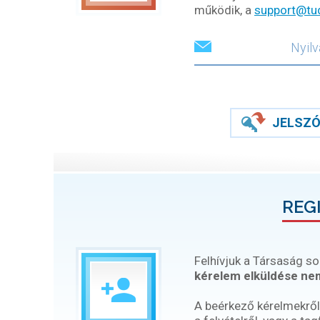
működik, a
support@tu
JELSZÓ
REG
Felhívjuk a Társaság so
kérelem elküldése nem
A beérkező kérelmekről