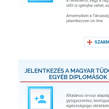
a felvételről, vagy a ta
időt is igénybe vehet, 
Amennyiben a Társaság t
jelentkezzen on-line:
SZAKM
JELENTKEZÉS A MAGYAR TÜ
EGYÉB DIPLOMÁSOK 
Általános orvosi alapd
gyógyszerész, biológus
egészségügyi oktatásban