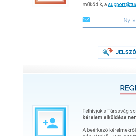
működik, a
support@tu
JELSZÓ
REG
Felhívjuk a Társaság so
kérelem elküldése nem
A beérkező kérelmekről