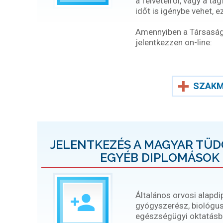
a felvételről, vagy a ta
időt is igénybe vehet, 
Amennyiben a Társaság t
jelentkezzen on-line:
SZAKM
JELENTKEZÉS A MAGYAR TÜ
EGYÉB DIPLOMÁSOK 
Általános orvosi alapd
gyógyszerész, biológus
egészségügyi oktatásban