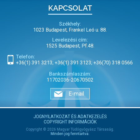
KAPCSOLAT
Székhely:
1023 Budapest, Frankel Leó u. 88.
Levelezési cím:
1525 Budapest, Pf.48.
Telefon:
+36(1) 391 3213; +36(1) 391 3123; +36(70) 318 0566
Bankszámlaszám:
11702036-20670502
E-mail
JOGNYILATKOZAT ÉS ADATKEZELÉS
COPYRIGHT INFORMÁCIÓK
Copyright © 2026 Magyar Tüdőgyógyász Társaság.
Minden jog fenntartva.