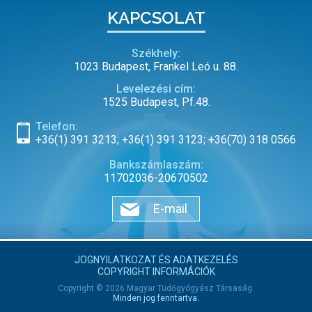
KAPCSOLAT
Székhely:
1023 Budapest, Frankel Leó u. 88.
Levelezési cím:
1525 Budapest, Pf.48.
Telefon:
+36(1) 391 3213; +36(1) 391 3123; +36(70) 318 0566
Bankszámlaszám:
11702036-20670502
E-mail
JOGNYILATKOZAT ÉS ADATKEZELÉS
COPYRIGHT INFORMÁCIÓK
Copyright © 2026 Magyar Tüdőgyógyász Társaság.
Minden jog fenntartva.