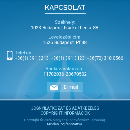
KAPCSOLAT
Székhely:
1023 Budapest, Frankel Leó u. 88.
Levelezési cím:
1525 Budapest, Pf.48.
Telefon:
+36(1) 391 3213; +36(1) 391 3123; +36(70) 318 0566
Bankszámlaszám:
11702036-20670502
E-mail
JOGNYILATKOZAT ÉS ADATKEZELÉS
COPYRIGHT INFORMÁCIÓK
Copyright © 2026 Magyar Tüdőgyógyász Társaság.
Minden jog fenntartva.