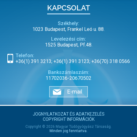
KAPCSOLAT
Székhely:
1023 Budapest, Frankel Leó u. 88.
Levelezési cím:
1525 Budapest, Pf.48.
Telefon:
+36(1) 391 3213; +36(1) 391 3123; +36(70) 318 0566
Bankszámlaszám:
11702036-20670502
E-mail
JOGNYILATKOZAT ÉS ADATKEZELÉS
COPYRIGHT INFORMÁCIÓK
Copyright © 2026 Magyar Tüdőgyógyász Társaság.
Minden jog fenntartva.