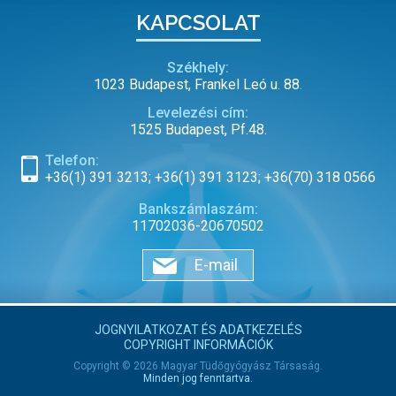
KAPCSOLAT
Székhely:
1023 Budapest, Frankel Leó u. 88.
Levelezési cím:
1525 Budapest, Pf.48.
Telefon:
+36(1) 391 3213; +36(1) 391 3123; +36(70) 318 0566
Bankszámlaszám:
11702036-20670502
E-mail
JOGNYILATKOZAT ÉS ADATKEZELÉS
COPYRIGHT INFORMÁCIÓK
Copyright © 2026 Magyar Tüdőgyógyász Társaság.
Minden jog fenntartva.