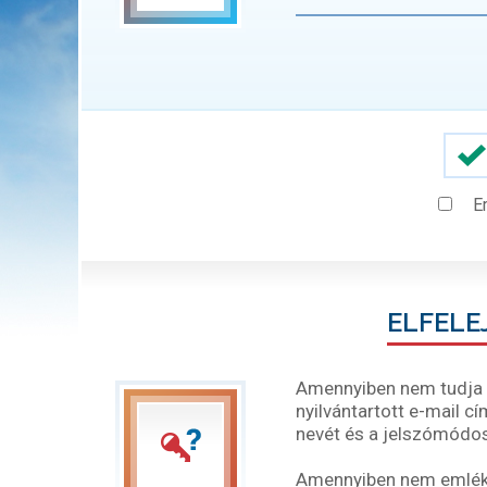
E
ELFELE
Amennyiben nem tudja b
nyilvántartott e-mail c
nevét és a jelszómódos
Amennyiben nem emléksz