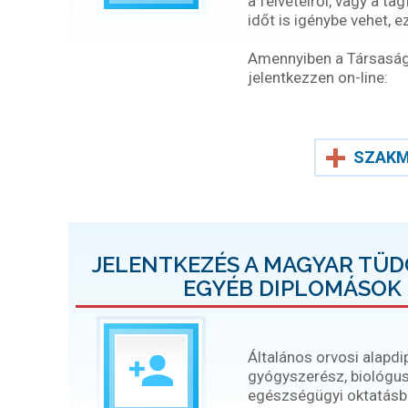
a felvételről, vagy a ta
időt is igénybe vehet, 
Amennyiben a Társaság t
jelentkezzen on-line:
SZAKM
JELENTKEZÉS A MAGYAR TÜ
EGYÉB DIPLOMÁSOK 
Általános orvosi alapd
gyógyszerész, biológus
egészségügyi oktatásban