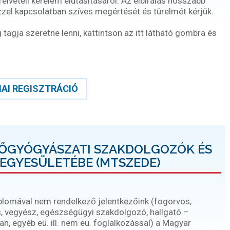
gfelvételi kérelem elutasításáról. Az elbírálás hosszabb
ezzel kapcsolatban szíves megértését és türelmét kérjük.
agja szeretne lenni, kattintson az itt látható gombra és
AI REGISZTRÁCIÓ
DŐGYÓGYÁSZATI SZAKDOLGOZÓK ÉS
EGYESÜLETÉBE (MTSZEDE)
iplomával nem rendelkező jelentkezőink (fogorvos,
, vegyész, egészségügyi szakdolgozó, hallgató –
, egyéb eü. ill. nem eü. foglalkozással) a Magyar