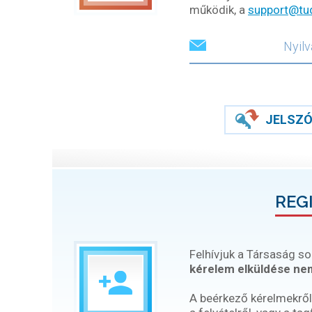
működik, a
support@tu
JELSZÓ
REG
Felhívjuk a Társaság so
kérelem elküldése nem
A beérkező kérelmekről