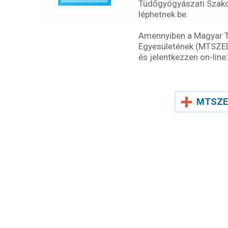
Tüdőgyógyászati Szak
léphetnek be.
Amennyiben a Magyar 
Egyesületének (MTSZEDE)
és jelentkezzen on-line:
MTSZE