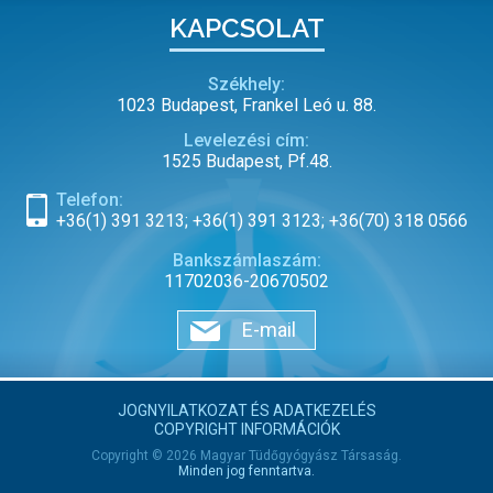
KAPCSOLAT
Székhely:
1023 Budapest, Frankel Leó u. 88.
Levelezési cím:
1525 Budapest, Pf.48.
Telefon:
+36(1) 391 3213; +36(1) 391 3123; +36(70) 318 0566
Bankszámlaszám:
11702036-20670502
E-mail
JOGNYILATKOZAT ÉS ADATKEZELÉS
COPYRIGHT INFORMÁCIÓK
Copyright © 2026 Magyar Tüdőgyógyász Társaság.
Minden jog fenntartva.