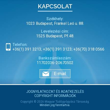
KAPCSOLAT
Székhely:
1023 Budapest, Frankel Leó u. 88.
Levelezési cím:
1525 Budapest, Pf.48.
Telefon:
+36(1) 391 3213; +36(1) 391 3123; +36(70) 318 0566
Bankszámlaszám:
11702036-20670502
E-mail
JOGNYILATKOZAT ÉS ADATKEZELÉS
COPYRIGHT INFORMÁCIÓK
Copyright © 2026 Magyar Tüdőgyógyász Társaság.
Minden jog fenntartva.